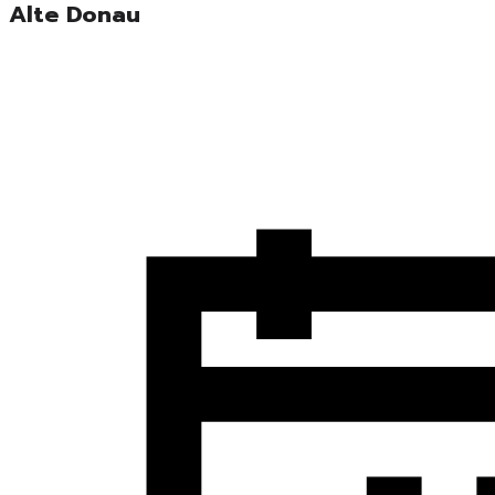
Alte Donau